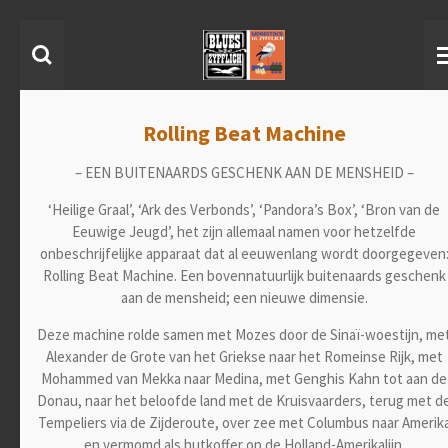
Ga
direct
naar
de
hoofdinhoud
Rolling Beat Machine
– EEN BUITENAARDS GESCHENK AAN DE MENSHEID –
‘Heilige Graal’, ‘Ark des Verbonds’, ‘Pandora’s Box’, ‘Bron van de
Eeuwige Jeugd’, het zijn allemaal namen voor hetzelfde
onbeschrijfelijke apparaat dat al eeuwenlang wordt doorgegeven
Rolling Beat Machine. Een bovennatuurlijk buitenaards geschenk
aan de mensheid; een nieuwe dimensie.
Deze machine rolde samen met Mozes door de Sinaï-woestijn, me
Alexander de Grote van het Griekse naar het Romeinse Rijk, met
Mohammed van Mekka naar Medina, met Genghis Kahn tot aan de
Donau, naar het beloofde land met de Kruisvaarders, terug met d
Tempeliers via de Zijderoute, over zee met Columbus naar Amerik
en vermomd als hutkoffer op de Holland-Amerikalijn.